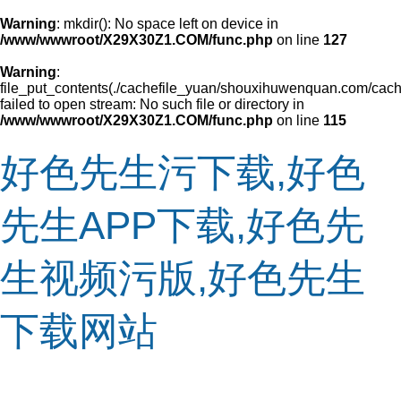
Warning
: mkdir(): No space left on device in
/www/wwwroot/X29X30Z1.COM/func.php
on line
127
Warning
:
file_put_contents(./cachefile_yuan/shouxihuwenquan.com/cach
failed to open stream: No such file or directory in
/www/wwwroot/X29X30Z1.COM/func.php
on line
115
好色先生污下载,好色
先生APP下载,好色先
生视频污版,好色先生
下载网站